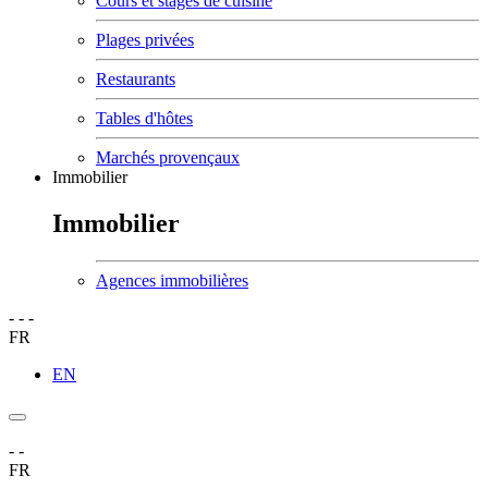
Cours et stages de cuisine
Plages privées
Restaurants
Tables d'hôtes
Marchés provençaux
Immobilier
Immobilier
Agences immobilières
-
-
-
FR
EN
-
-
FR