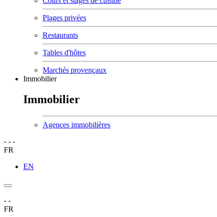
Cours et stages de cuisine
Plages privées
Restaurants
Tables d'hôtes
Marchés provençaux
Immobilier
Immobilier
Agences immobilières
-
-
-
FR
EN
-
-
FR