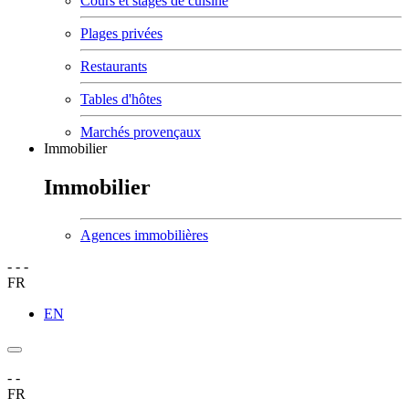
Cours et stages de cuisine
Plages privées
Restaurants
Tables d'hôtes
Marchés provençaux
Immobilier
Immobilier
Agences immobilières
-
-
-
FR
EN
-
-
FR