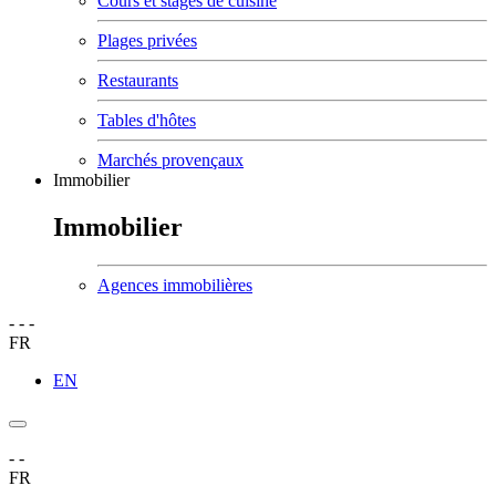
Cours et stages de cuisine
Plages privées
Restaurants
Tables d'hôtes
Marchés provençaux
Immobilier
Immobilier
Agences immobilières
-
-
-
FR
EN
-
-
FR