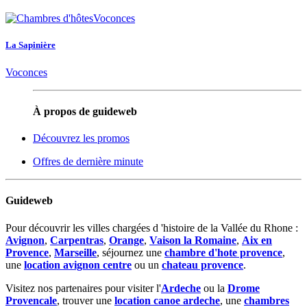
La Sapinière
Voconces
À propos de guideweb
Découvrez les promos
Offres de dernière minute
Guideweb
Pour découvrir les villes chargées d 'histoire de la Vallée du Rhone :
Avignon
,
Carpentras
,
Orange
,
Vaison la Romaine
,
Aix en
Provence
,
Marseille
, séjournez une
chambre d'hote provence
,
une
location avignon centre
ou un
chateau provence
.
Visitez nos partenaires pour visiter l'
Ardeche
ou la
Drome
Provencale
, trouver une
location canoe ardeche
, une
chambres