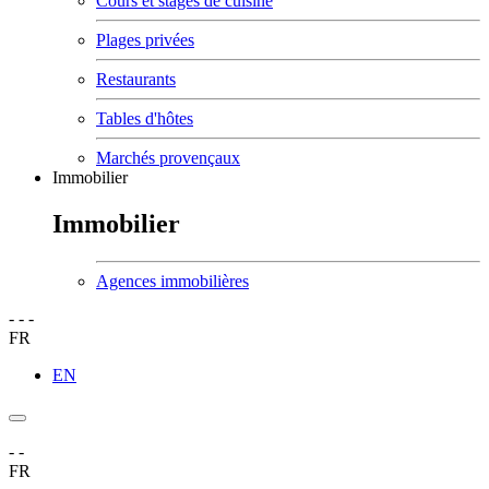
Cours et stages de cuisine
Plages privées
Restaurants
Tables d'hôtes
Marchés provençaux
Immobilier
Immobilier
Agences immobilières
-
-
-
FR
EN
-
-
FR