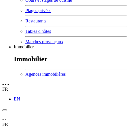
Cours et stages de cuisine
Plages privées
Restaurants
Tables d'hôtes
Marchés provençaux
Immobilier
Immobilier
Agences immobilières
-
-
-
FR
EN
-
-
FR