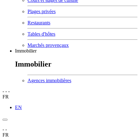
Cours et stages de cuisine
Plages privées
Restaurants
Tables d'hôtes
Marchés provençaux
Immobilier
Immobilier
Agences immobilières
-
-
-
FR
EN
-
-
FR