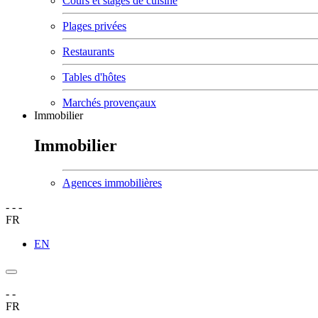
Cours et stages de cuisine
Plages privées
Restaurants
Tables d'hôtes
Marchés provençaux
Immobilier
Immobilier
Agences immobilières
-
-
-
FR
EN
-
-
FR