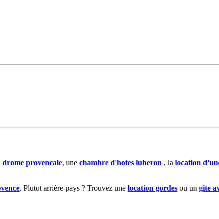
n drome provencale
, une
chambre d'hotes luberon
, la
location d'u
ovence
. Plutot arrière-pays ? Trouvez une
location gordes
ou un
gite a