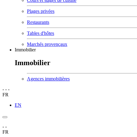
Cours et stages de cuisine
Plages privées
Restaurants
Tables d'hôtes
Marchés provençaux
Immobilier
Immobilier
Agences immobilières
-
-
-
FR
EN
-
-
FR