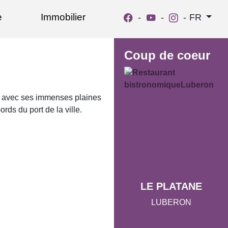
e
Immobilier
-
-
-
FR
Coup de coeur
gue avec ses immenses plaines
ds du port de la ville.
LE PLATANE
LUBERON