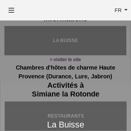
FR
Informations
LA BUISSE
> visiter le site
Chambres d'hôtes de charme Haute
Provence (Durance, Lure, Jabron)
Activités à
Simiane la Rotonde
RESTAURANTS
La Buisse