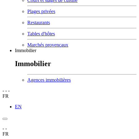
Cours et stages de cuisine
Plages privées
Restaurants
Tables d'hôtes
Marchés provençaux
Immobilier
Immobilier
Agences immobilières
-
-
-
FR
EN
-
-
FR