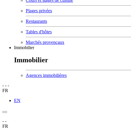
Cours et stages de cuisine
Plages privées
Restaurants
Tables d'hôtes
Marchés provençaux
Immobilier
Immobilier
Agences immobilières
-
-
-
FR
EN
-
-
FR