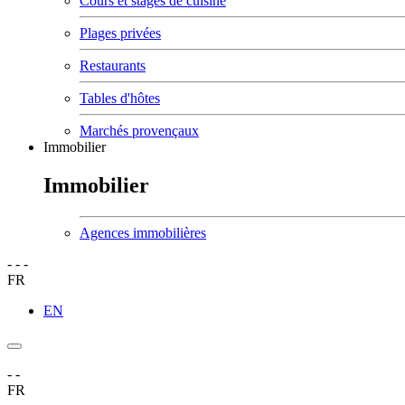
Cours et stages de cuisine
Plages privées
Restaurants
Tables d'hôtes
Marchés provençaux
Immobilier
Immobilier
Agences immobilières
-
-
-
FR
EN
-
-
FR