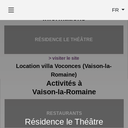
FR
Informations
RÉSIDENCE LE THÉÂTRE
> visiter le site
Location villa Voconces (Vaison-la-
Romaine)
Activités à
Vaison-la-Romaine
RESTAURANTS
Résidence le Théâtre