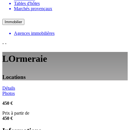
Tables d'hôtes
Marchés provençaux
Immobilier
Agences immobilières
-
-
LOrmeraie
Locations
Détails
Photos
450 €
Prix à partir de
450 €