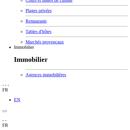
Cours et stages de cuisine
Plages privées
Restaurants
Tables d'hôtes
Marchés provençaux
Immobilier
Immobilier
Agences immobilières
-
-
-
FR
EN
-
-
FR