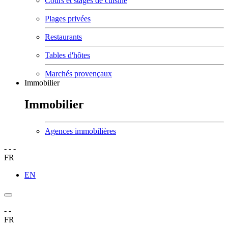
Cours et stages de cuisine
Plages privées
Restaurants
Tables d'hôtes
Marchés provençaux
Immobilier
Immobilier
Agences immobilières
-
-
-
FR
EN
-
-
FR