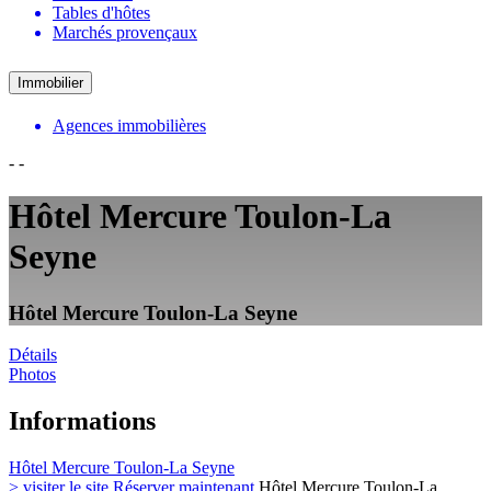
Tables d'hôtes
Marchés provençaux
Immobilier
Agences immobilières
-
-
Hôtel Mercure Toulon-La
Seyne
Hôtel Mercure Toulon-La Seyne
Détails
Photos
Informations
Hôtel Mercure Toulon-La Seyne
> visiter le site
Réserver maintenant
Hôtel Mercure Toulon-La