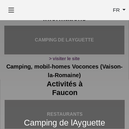
FR
Informations
CAMPING DE LAYGUETTE
> visiter le site
Camping, mobil-homes Voconces (Vaison-
la-Romaine)
Activités à
Faucon
RESTAURANTS
Camping de lAyguette