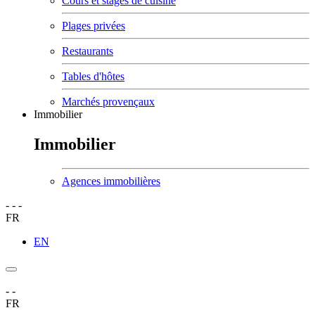
Cours et stages de cuisine
Plages privées
Restaurants
Tables d'hôtes
Marchés provençaux
Immobilier
Immobilier
Agences immobilières
-
-
-
FR
EN
-
-
FR