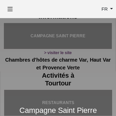
FR
Informations
CAMPAGNE SAINT PIERRE
> visiter le site
Chambres d'hôtes de charme Var, Haut Var
et Provence Verte
Activités à
Tourtour
RESTAURANTS
Campagne Saint Pierre