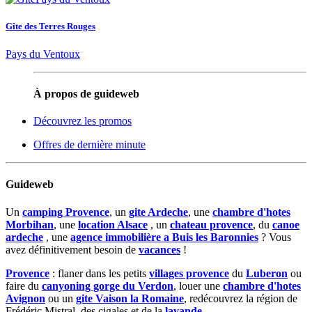
Gîte des Terres Rouges
Pays du Ventoux
À propos de guideweb
Découvrez les promos
Offres de dernière minute
Guideweb
Un
camping Provence
, un
gite Ardeche
, une
chambre d'hotes
Morbihan
, une
location Alsace
, un
chateau provence
, du
canoe
ardeche
, une
agence immobilière a Buis les Baronnies
? Vous
avez définitivement besoin de
vacances
!
Provence
: flaner dans les petits
villages provence
du
Luberon
ou
faire du
canyoning gorge du Verdon
, louer une
chambre d'hotes
Avignon
ou un
gite Vaison la Romaine
, redécouvrez la région de
Frédéric Mistral, des cigales et de la
lavande
.