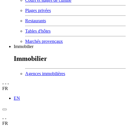
Cours et stages de cuisine
Plages privées
Restaurants
Tables d'hôtes
Marchés provençaux
Immobilier
Immobilier
Agences immobilières
-
-
-
FR
EN
-
-
FR