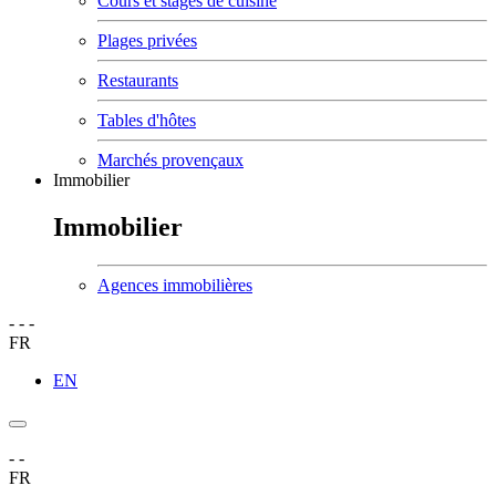
Cours et stages de cuisine
Plages privées
Restaurants
Tables d'hôtes
Marchés provençaux
Immobilier
Immobilier
Agences immobilières
-
-
-
FR
EN
-
-
FR