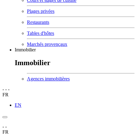
Cours et stages de cuisine
Plages privées
Restaurants
Tables d'hôtes
Marchés provençaux
Immobilier
Immobilier
Agences immobilières
-
-
-
FR
EN
-
-
FR