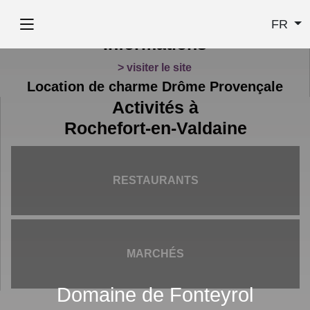
FR
Informations
> visiter le site
Location de charme Drôme Provençale
Activités à
Rochefort-en-Valdaine
RESTAURANTS
MARCHÉS
Domaine de Fonteyrol