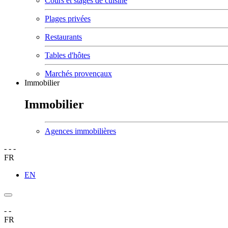
Cours et stages de cuisine
Plages privées
Restaurants
Tables d'hôtes
Marchés provençaux
Immobilier
Immobilier
Agences immobilières
-
-
-
FR
EN
-
-
FR