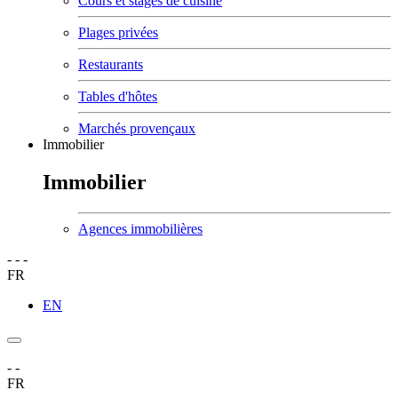
Cours et stages de cuisine
Plages privées
Restaurants
Tables d'hôtes
Marchés provençaux
Immobilier
Immobilier
Agences immobilières
-
-
-
FR
EN
-
-
FR