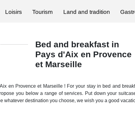
Loisirs
Tourism
Land and tradition
Gast
Bed and breakfast in
Pays d'Aix en Provence
et Marseille
ix en Provence et Marseille ! For your stay in bed and breakf
propose you below a range of services. Put down your suitcas
le whatever destination you choose, we wish you a good vacati