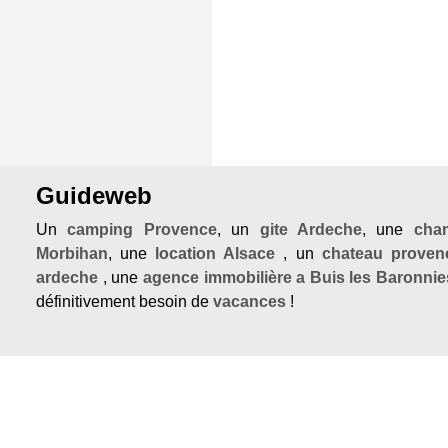
Guideweb
Un
camping Provence
, un
gite Ardeche
, une
cha
Morbihan
, une
location Alsace
, un
chateau proven
ardeche
, une
agence immobilière a Buis les Baronnie
définitivement besoin de
vacances
!
Evadez vous… dans une
chambre d 'hote en 
redécouvrez la
Provence
traditionnelle, le
Verdon en
mont ventoux
et la
drome provencale
ou profitez d'une
provence
. La
Médiation familiale Avignon
propose u