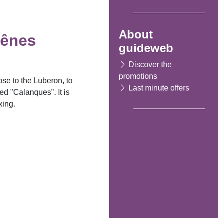
About
hênes
guideweb
Discover the
promotions
ose to the Luberon, to
Last minute offers
d "Calanques". It is
xing.