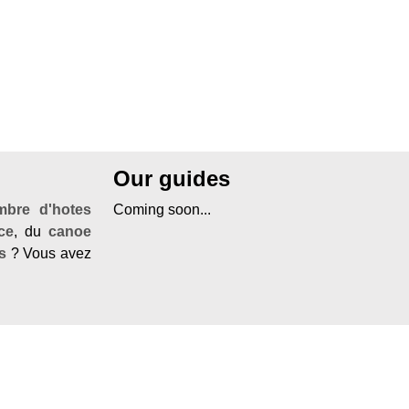
Our guides
mbre d'hotes
Coming soon...
ce
, du
canoe
s
? Vous avez
Ardeche
, ou
 Provence
, le
promo sejour
ne démarche