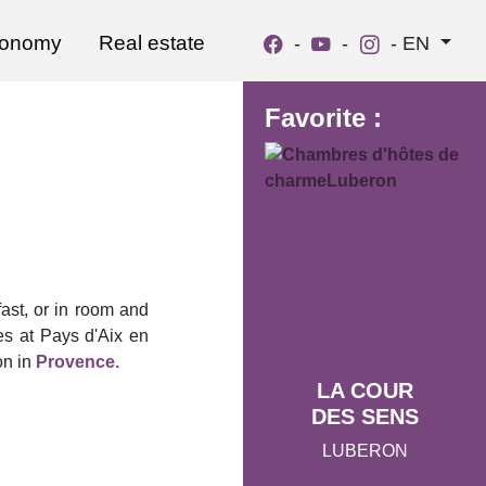
ronomy
Real estate
-
-
-
EN
Favorite :
ast, or in room and
es at Pays d'Aix en
on in
Provence.
LA COUR
DES SENS
LUBERON