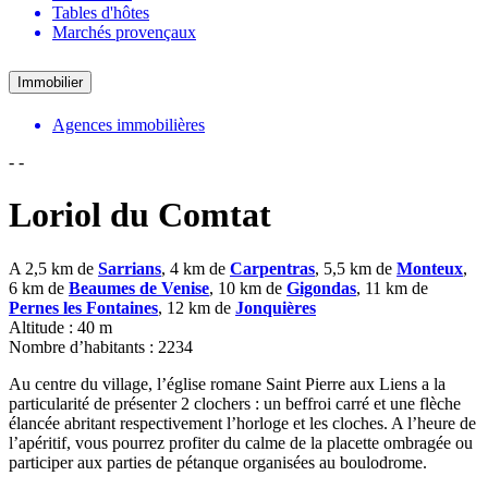
Tables d'hôtes
Marchés provençaux
Immobilier
Agences immobilières
-
-
Loriol du Comtat
A 2,5 km de
Sarrians
, 4 km de
Carpentras
, 5,5 km de
Monteux
,
6 km de
Beaumes de Venise
, 10 km de
Gigondas
, 11 km de
Pernes les Fontaines
, 12 km de
Jonquières
Altitude : 40 m
Nombre d’habitants : 2234
Au centre du village, l’église romane Saint Pierre aux Liens a la
particularité de présenter 2 clochers : un beffroi carré et une flèche
élancée abritant respectivement l’horloge et les cloches. A l’heure de
l’apéritif, vous pourrez profiter du calme de la placette ombragée ou
participer aux parties de pétanque organisées au boulodrome.