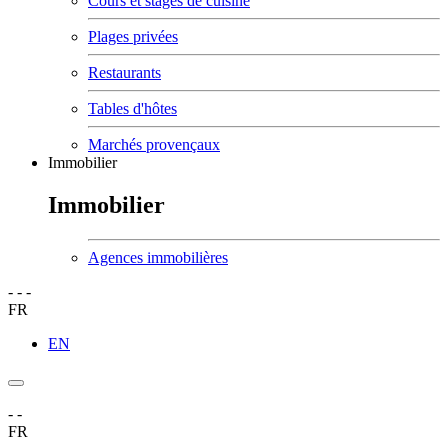
Cours et stages de cuisine
Plages privées
Restaurants
Tables d'hôtes
Marchés provençaux
Immobilier
Immobilier
Agences immobilières
-
-
-
FR
EN
-
-
FR