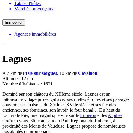
Tables d'hôtes
Marchés provençaux
Immobilier
Agences immobilières
-
-
Lagnes
A 7 km de
l’Isle-sur-sorgues
, 10 km de
Cavaillon
Altitude : 125 m
Nombre d’habitants : 1691
Dominé par son château du XIIIème siècle, Lagnes est un
pittoresque village provençal avec ses ruelles étroites et ses passages
couverts, ses maisons du XVIe et XVIIe siècle et ses façades
anciennes, ses fontaines, son lavoir, le four banal… Du haut du
rocher de Pieï, une magnifique vue sur le
Luberon
et les
Alpilles
s’offre à vous. Situé au sein du Parc Régional du Luberon, à
proximité des Monts de Vaucluse, Lagnes propose de nombreuses
possibilités de promenade.