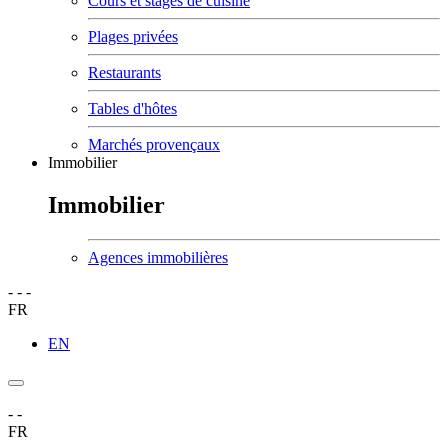
Cours et stages de cuisine
Plages privées
Restaurants
Tables d'hôtes
Marchés provençaux
Immobilier
Immobilier
Agences immobilières
-
-
-
FR
EN
-
-
FR