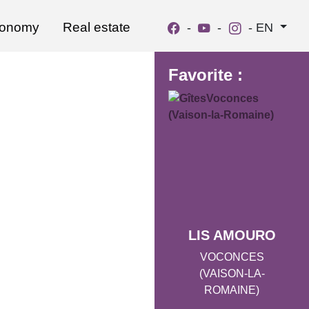
ronomy
Real estate
-
-
-
EN
Favorite :
LIS AMOURO
VOCONCES
(VAISON-LA-
ROMAINE)