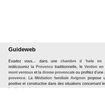
Guideweb
Evadez vous… dans une
chambre d 'hote en 
redécouvrez la
Provence
traditionnelle, le
Verdon en
mont ventoux
et la
drome provencale
ou profitez d'une
provence
. La
Médiation familiale Avignon
propose u
positive et constructive dans des situations concernant l
familles, les fratries.
Chambre d'hotes
: louez une
chambre d'hotes Pr