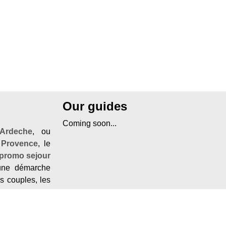
Our guides
Coming soon...
Ardeche
, ou
 Provence
, le
promo sejour
ne démarche
es couples, les
ovence
ou en