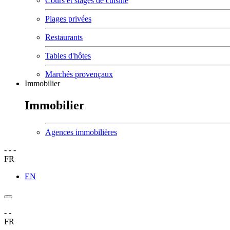
Cours et stages de cuisine
Plages privées
Restaurants
Tables d'hôtes
Marchés provençaux
Immobilier
Immobilier
Agences immobilières
-
-
-
FR
EN
-
-
FR