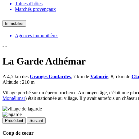
Tables d'hôtes
Marchés provençaux
Immobilier
Agences immobilières
-
-
La Garde Adhémar
A 4,5 km des
Granges Gontardes
, 7 km de
Valaurie
, 8,5 km de
Cla
Altitude : 210 m
Village perché sur un éperon rocheux. Au moyen âge, c'était une place
Montélimar
) était stationnée au village. Il y avait autrefois un château 
Précédent
Suivant
Coup de coeur