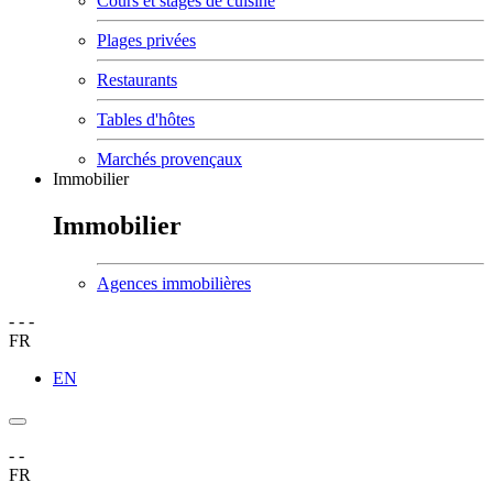
Cours et stages de cuisine
Plages privées
Restaurants
Tables d'hôtes
Marchés provençaux
Immobilier
Immobilier
Agences immobilières
-
-
-
FR
EN
-
-
FR