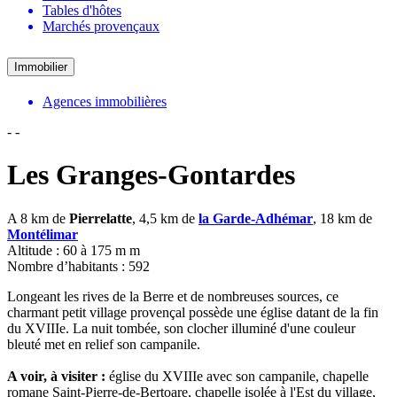
Tables d'hôtes
Marchés provençaux
Immobilier
Agences immobilières
-
-
Les Granges-Gontardes
A 8 km de
Pierrelatte
, 4,5 km de
la Garde-Adhémar
, 18 km de
Montélimar
Altitude : 60 à 175 m m
Nombre d’habitants : 592
Longeant les rives de la Berre et de nombreuses sources, ce
charmant petit village provençal possède une église datant de la fin
du XVIIIe. La nuit tombée, son clocher illuminé d'une couleur
bleuté met en relief son campanile.
A voir, à visiter :
église du XVIIIe avec son campanile, chapelle
romane Saint-Pierre-de-Bertoare, chapelle isolée à l'Est du village,