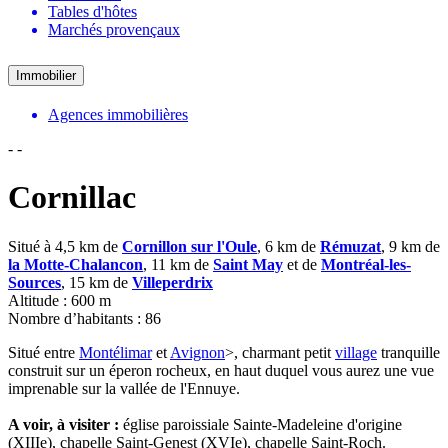
Tables d'hôtes
Marchés provençaux
Immobilier
Agences immobilières
-
-
Cornillac
Situé à 4,5 km de
Cornillon sur l'Oule
, 6 km de
Rémuzat
, 9 km de
la Motte-Chalancon
, 11 km de
Saint May
et de
Montréal-les-
Sources
, 15 km de
Villeperdrix
Altitude : 600 m
Nombre d’habitants : 86
Situé entre
Montélimar
et
Avignon
>, charmant petit
village
tranquille
construit sur un éperon rocheux, en haut duquel vous aurez une vue
imprenable sur la vallée de l'Ennuye.
A voir, à visiter :
église paroissiale Sainte-Madeleine d'origine
(XIIIe), chapelle Saint-Genest (XVIe), chapelle Saint-Roch.