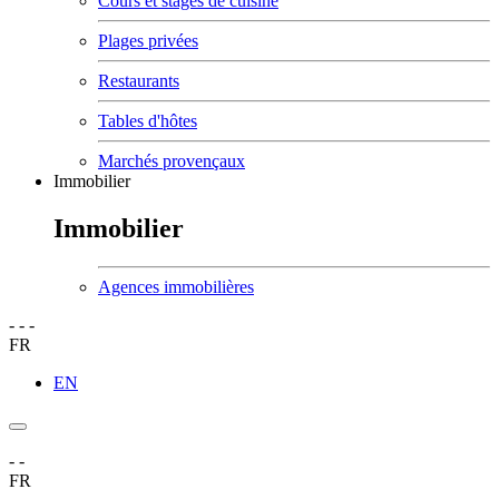
Cours et stages de cuisine
Plages privées
Restaurants
Tables d'hôtes
Marchés provençaux
Immobilier
Immobilier
Agences immobilières
-
-
-
FR
EN
-
-
FR