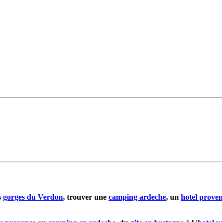
es
gorges du Verdon
, trouver une
camping ardeche
, un
hotel prove