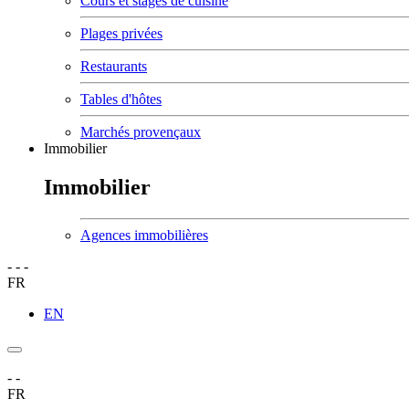
Cours et stages de cuisine
Plages privées
Restaurants
Tables d'hôtes
Marchés provençaux
Immobilier
Immobilier
Agences immobilières
-
-
-
FR
EN
-
-
FR