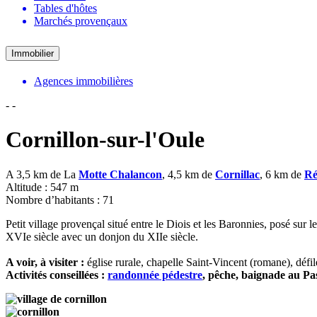
Tables d'hôtes
Marchés provençaux
Immobilier
Agences immobilières
-
-
Cornillon-sur-l'Oule
A 3,5 km de La
Motte Chalancon
, 4,5 km de
Cornillac
, 6 km de
Ré
Altitude : 547 m
Nombre d’habitants : 71
Petit village provençal situé entre le Diois et les Baronnies, posé sur l
XVIe siècle avec un donjon du XIIe siècle.
A voir, à visiter :
église rurale, chapelle Saint-Vincent (romane), défi
Activités conseillées :
randonnée pédestre
, pêche, baignade au Pa