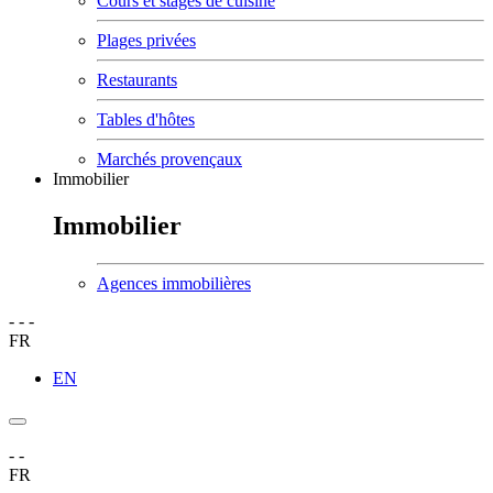
Cours et stages de cuisine
Plages privées
Restaurants
Tables d'hôtes
Marchés provençaux
Immobilier
Immobilier
Agences immobilières
-
-
-
FR
EN
-
-
FR