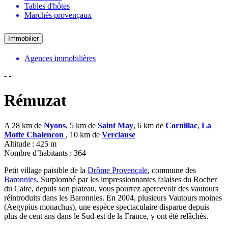
Tables d'hôtes
Marchés provençaux
Immobilier
Agences immobilières
-
-
Rémuzat
A 28 km de
Nyons
, 5 km de
Saint May
, 6 km de
Cornillac
,
La
Motte Chalencon
, 10 km de
Verclause
Altitude : 425 m
Nombre d’habitants : 364
Petit village paisible de la
Drôme Provençale
, commune des
Baronnies
. Surplombé par les impressionnantes falaises du Rocher
du Caire, depuis son plateau, vous pourrez apercevoir des vautours
réintroduits dans les Baronnies. En 2004, plusieurs Vautours moines
(Aegypius monachus), une espèce spectaculaire disparue depuis
plus de cent ans dans le Sud-est de la France, y ont été relâchés.