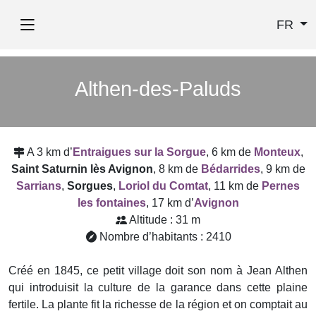
FR
Althen-des-Paluds
A 3 km d’
Entraigues sur la Sorgue
, 6 km de
Monteux
,
Saint Saturnin lès Avignon
, 8 km de
Bédarrides
, 9 km de
Sarrians
,
Sorgues
,
Loriol du Comtat
, 11 km de
Pernes
les fontaines
, 17 km d’
Avignon
Altitude : 31 m
Nombre d’habitants : 2410
Créé en 1845, ce petit village doit son nom à Jean Althen
qui introduisit la culture de la garance dans cette plaine
fertile. La plante fit la richesse de la région et on comptait au