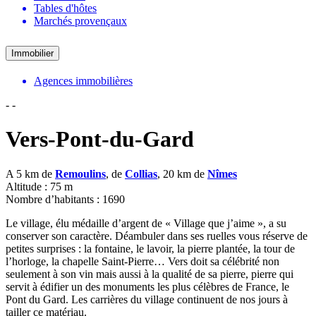
Tables d'hôtes
Marchés provençaux
Immobilier
Agences immobilières
-
-
Vers-Pont-du-Gard
A 5 km de
Remoulins
, de
Collias
, 20 km de
Nîmes
Altitude : 75 m
Nombre d’habitants : 1690
Le village, élu médaille d’argent de « Village que j’aime », a su
conserver son caractère. Déambuler dans ses ruelles vous réserve de
petites surprises : la fontaine, le lavoir, la pierre plantée, la tour de
l’horloge, la chapelle Saint-Pierre… Vers doit sa célébrité non
seulement à son vin mais aussi à la qualité de sa pierre, pierre qui
servit à édifier un des monuments les plus célèbres de France, le
Pont du Gard. Les carrières du village continuent de nos jours à
tailler ce matériau.