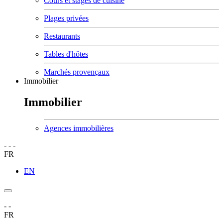
Cours et stages de cuisine
Plages privées
Restaurants
Tables d'hôtes
Marchés provençaux
Immobilier
Immobilier
Agences immobilières
-
-
-
FR
EN
-
-
FR