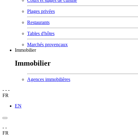
Cours et stages de cuisine
Plages privées
Restaurants
Tables d'hôtes
Marchés provençaux
Immobilier
Immobilier
Agences immobilières
-
-
-
FR
EN
-
-
FR