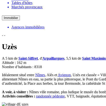
Tables d'hôtes
Marchés provençaux
Immobilier
Agences immobilières
-
-
Uzès
A 5 km de
Saint-Siffret
, d'
Arpaillargues
, 5,5 km de
Saint Maximin
Altitude : 162 m
Nombre d’habitants : 8318
Idéalement situé entre
Nîmes
, Alès et
Avignon
, Uzès est classée « V
alimentant Nîmes en eau, sa partie la plus pittoresque, le Pont du Ga
d’authenticité, la Place aux herbes, la tour Bermonde, la cathédrale S
A voir, à visiter :
Nîmes ville romaine, plus ludique le musée du bon
Activités conseillées :
randonnée pédestre
, VTT, baignade, équitati