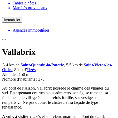
Tables d'hôtes
Marchés provençaux
Immobilier
Agences immobilières
-
-
Vallabrix
A 4 km de
Saint-Quentin-la-Poterie
, 5,5 km de
Saint-Victor-les-
Oules
, 8 km d’
Uzès
Altitude : 150 m
Nombre d’habitants : 378
Au bord de l’Alzon, Vallabrix possède le charme des villages du
sud. En arpentant ces rues vous admirerez son église romane, sa
fontaine et, le village étant autrefois fortifié, ses vestiges de
remparts…. Ne pas oublier le château et sa façade de type
renaissance.
A voir, à visiter :
Uzès et son vieux quartier, le Pont du Gard,