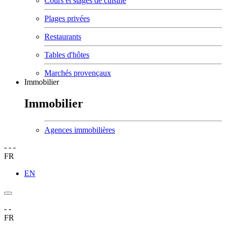
Cours et stages de cuisine
Plages privées
Restaurants
Tables d'hôtes
Marchés provençaux
Immobilier
Immobilier
Agences immobilières
-
-
-
FR
EN
-
-
FR