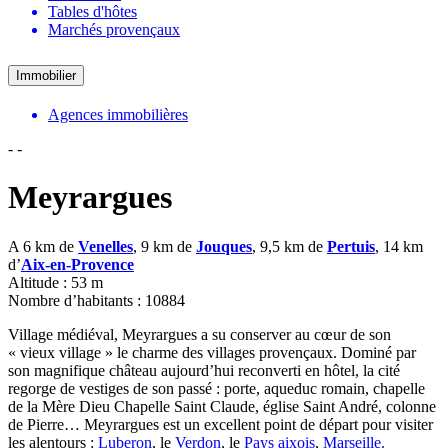
Tables d'hôtes
Marchés provençaux
Immobilier
Agences immobilières
-
-
Meyrargues
A 6 km de
Venelles
, 9 km de
Jouques
, 9,5 km de
Pertuis
, 14 km
d’
Aix-en-Provence
Altitude : 53 m
Nombre d’habitants : 10884
Village médiéval, Meyrargues a su conserver au cœur de son
« vieux village » le charme des villages provençaux. Dominé par
son magnifique château aujourd’hui reconverti en hôtel, la cité
regorge de vestiges de son passé : porte, aqueduc romain, chapelle
de la Mère Dieu Chapelle Saint Claude, église Saint André, colonne
de Pierre… Meyrargues est un excellent point de départ pour visiter
les alentours :
Luberon
, le
Verdon
, le
Pays aixois
,
Marseille.