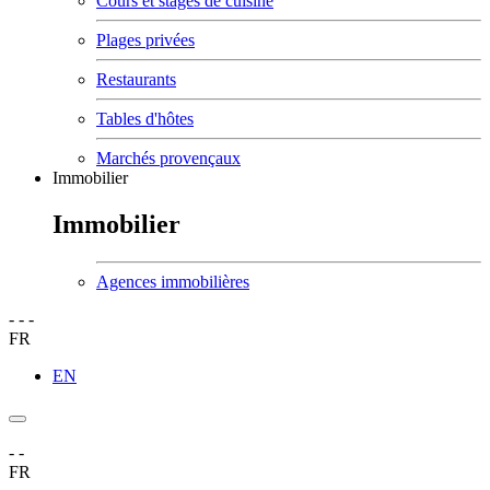
Cours et stages de cuisine
Plages privées
Restaurants
Tables d'hôtes
Marchés provençaux
Immobilier
Immobilier
Agences immobilières
-
-
-
FR
EN
-
-
FR