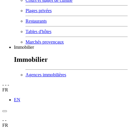
Cours et stages de cuisine
Plages privées
Restaurants
Tables d'hôtes
Marchés provençaux
Immobilier
Immobilier
Agences immobilières
-
-
-
FR
EN
-
-
FR