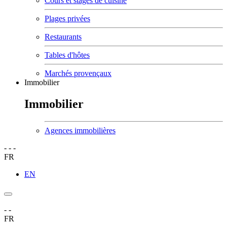
Cours et stages de cuisine
Plages privées
Restaurants
Tables d'hôtes
Marchés provençaux
Immobilier
Immobilier
Agences immobilières
-
-
-
FR
EN
-
-
FR