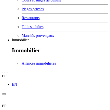
Cours et stages de cuisine
Plages privées
Restaurants
Tables d'hôtes
Marchés provençaux
Immobilier
Immobilier
Agences immobilières
-
-
-
FR
EN
-
-
FR