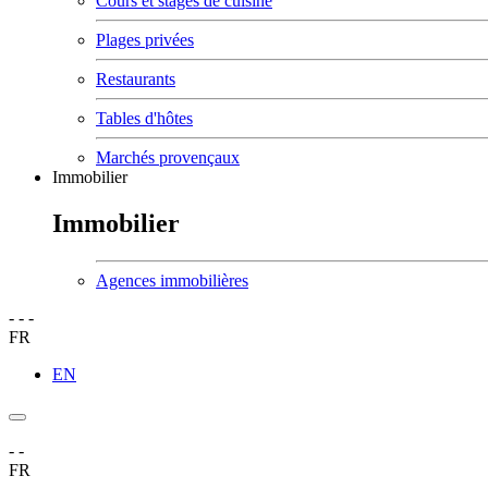
Cours et stages de cuisine
Plages privées
Restaurants
Tables d'hôtes
Marchés provençaux
Immobilier
Immobilier
Agences immobilières
-
-
-
FR
EN
-
-
FR