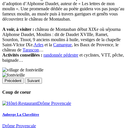
d’adoption d’Alphonse Daudet, auteur de « Les lettres de mon
moulin ». Une promenade dédiée au poète guidera vos pas jusqu’au
fameux moulin, au musée puis à travers garrigues et genêts vous
découvrirez le château de Montauban.
A voir, à visiter :
château de Montauban début XIXe où séjourna
Alphonse Daudet, Moulins : dit de Daudet XVIIIe, Ramet,
Sourdon, Tissot, 9 anciens moulins à huile, vestiges de la chapelle
Saint-VIctor IXe.
Arles
et la
Camargue
, les Baux de Provence, le
château de
Tarascon
…
Activités conseillées :
randonnée pédestre
et cyclistes, VTT, pêche,
baignade…
Précédent
Suivant
Coup de coeur
Auberge La Clavelière
Drôme Provençale