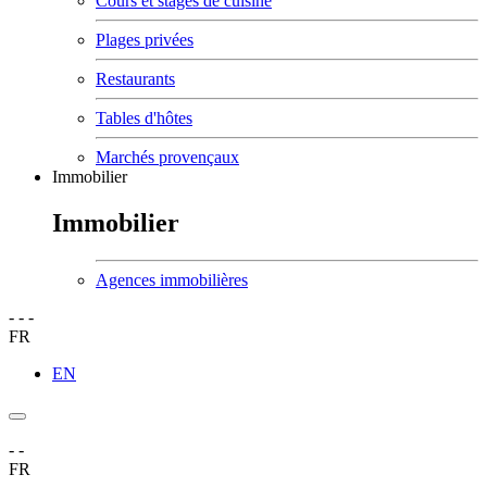
Cours et stages de cuisine
Plages privées
Restaurants
Tables d'hôtes
Marchés provençaux
Immobilier
Immobilier
Agences immobilières
-
-
-
FR
EN
-
-
FR