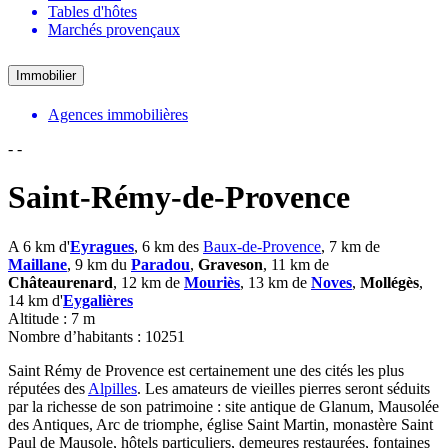
Tables d'hôtes
Marchés provençaux
Immobilier
Agences immobilières
-
-
Saint-Rémy-de-Provence
A 6 km d'
Eyragues
, 6 km des
Baux-de-Provence
, 7 km de
Maillane
, 9 km du
Paradou
,
Graveson
, 11 km de
Châteaurenard
, 12 km de
Mouriès
, 13 km de
Noves
,
Mollégès
,
14 km d'
Eygalières
Altitude : 7 m
Nombre d’habitants : 10251
Saint Rémy de Provence est certainement une des cités les plus
réputées des
Alpilles
. Les amateurs de vieilles pierres seront séduits
par la richesse de son patrimoine : site antique de Glanum, Mausolée
des Antiques, Arc de triomphe, église Saint Martin, monastère Saint
Paul de Mausole, hôtels particuliers, demeures restaurées, fontaines