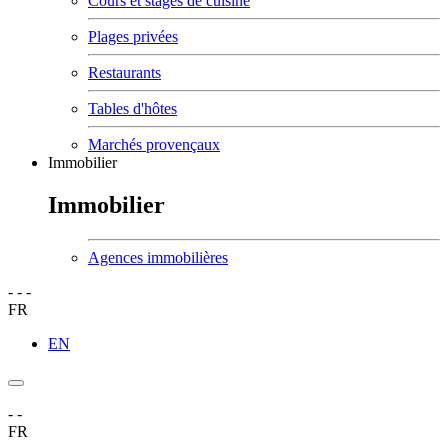
Cours et stages de cuisine
Plages privées
Restaurants
Tables d'hôtes
Marchés provençaux
Immobilier
Immobilier
Agences immobilières
-
-
-
FR
EN
-
-
FR