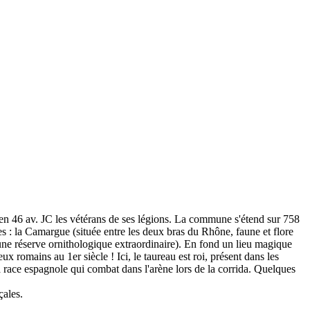
 en 46 av. JC les vétérans de ses légions. La commune s'étend sur 758
les : la Camargue (située entre les deux bras du Rhône, faune et flore
 une réserve ornithologique extraordinaire). En fond un lieu magique
x romains au 1er siècle ! Ici, le taureau est roi, présent dans les
la race espagnole qui combat dans l'arène lors de la corrida. Quelques
çales.