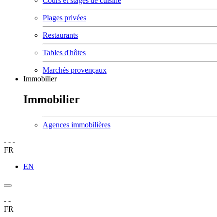
Cours et stages de cuisine
Plages privées
Restaurants
Tables d'hôtes
Marchés provençaux
Immobilier
Immobilier
Agences immobilières
-
-
-
FR
EN
-
-
FR