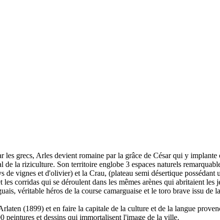
r les grecs, Arles devient romaine par la grâce de César qui y implante
nal de la riziculture. Son territoire englobe 3 espaces naturels remarquab
ys de vignes et d'olivier) et la Crau, (plateau semi désertique possédant
les corridas qui se déroulent dans les mêmes arènes qui abritaient les jeu
rguais, véritable héros de la course camarguaise et le toro brave issu de 
laten (1899) et en faire la capitale de la culture et de la langue proven
peintures et dessins qui immortalisent l'image de la ville.