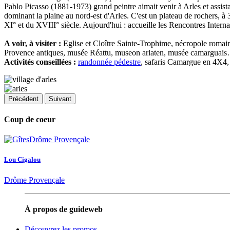
Pablo Picasso (1881-1973) grand peintre aimait venir à Arles et assi
dominant la plaine au nord-est d'Arles. C'est un plateau de rochers, 
XI° et du XVIII° siècle. Aujourd'hui : accueille les Rencontres Interna
A voir, à visiter :
Eglise et Cloître Sainte-Trophime, nécropole romai
Provence antiques, musée Réattu, museon arlaten, musée camarguai
Activités conseillées :
randonnée pédestre
, safaris Camargue en 4X4, 
Précédent
Suivant
Coup de coeur
Lou Cigalou
Drôme Provençale
À propos de guideweb
Découvrez les promos