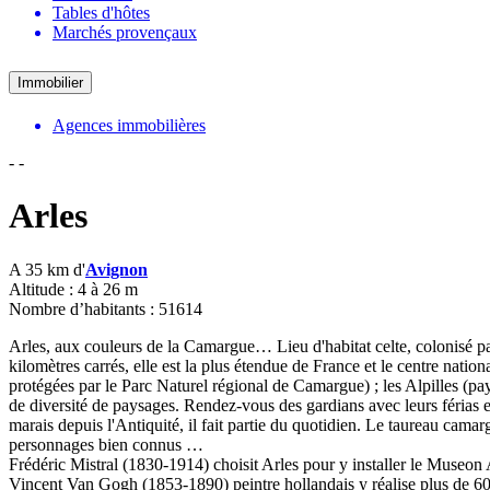
Tables d'hôtes
Marchés provençaux
Immobilier
Agences immobilières
-
-
Arles
A 35 km d'
Avignon
Altitude : 4 à 26 m
Nombre d’habitants : 51614
Arles, aux couleurs de la Camargue… Lieu d'habitat celte, colonisé pa
kilomètres carrés, elle est la plus étendue de France et le centre natio
protégées par le Parc Naturel régional de Camargue) ; les Alpilles (pa
de diversité de paysages. Rendez-vous des gardians avec leurs férias et 
marais depuis l'Antiquité, il fait partie du quotidien. Le taureau cama
personnages bien connus …
Frédéric Mistral (1830-1914) choisit Arles pour y installer le Museon Ar
Vincent Van Gogh (1853-1890) peintre hollandais y réalise plus de 600 