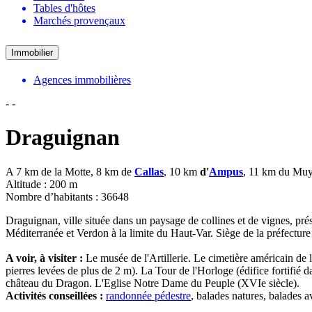
Tables d'hôtes
Marchés provençaux
Immobilier
Agences immobilières
-
-
Draguignan
A 7 km de la Motte, 8 km de
Callas
, 10 km
d'
Ampus
, 11 km du Mu
Altitude : 200 m
Nombre d’habitants : 36648
Draguignan, ville située dans un paysage de collines et de vignes, prés
Méditerranée et Verdon à la limite du Haut-Var. Siège de la préfecture 
A voir, à visiter :
Le musée de l'Artillerie. Le cimetière américain de
pierres levées de plus de 2 m). La Tour de l'Horloge (édifice fortifié 
château du Dragon. L'Eglise Notre Dame du Peuple (XVIe siècle).
Activités conseillées :
randonnée pédestre
, balades natures, balades 