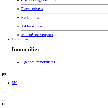
Cours et stages de cuisine
Plages privées
Restaurants
Tables d'hôtes
Marchés provençaux
Immobilier
Immobilier
Agences immobilières
-
-
-
FR
EN
-
-
FR