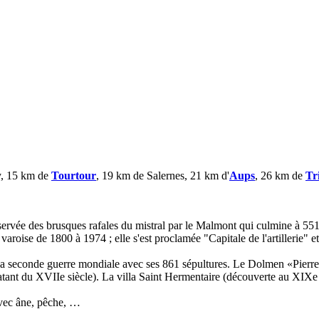
y, 15 km de
Tourtour
, 19 km de Salernes, 21 km d'
Aups
, 26 km de
Tr
ervée des brusques rafales du mistral par le Malmont qui culmine à 551 m
varoise de 1800 à 1974 ; elle s'est proclamée "Capitale de l'artillerie" 
 la seconde guerre mondiale avec ses 861 sépultures. Le Dolmen «Pierre 
datant du XVIIe siècle). La villa Saint Hermentaire (découverte au XIXe s
avec âne, pêche, …