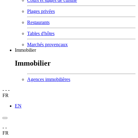
Cours et stages de cuisine
Plages privées
Restaurants
Tables d'hôtes
Marchés provençaux
Immobilier
Immobilier
Agences immobilières
-
-
-
FR
EN
-
-
FR