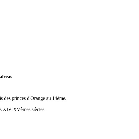
alréas
uis des princes d'Orange au 14ème.
 des XIV-XVèmes siècles.