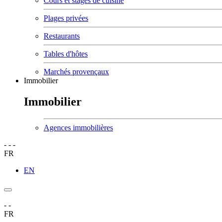
Cours et stages de cuisine
Plages privées
Restaurants
Tables d'hôtes
Marchés provençaux
Immobilier
Immobilier
Agences immobilières
-
-
-
FR
EN
-
-
FR