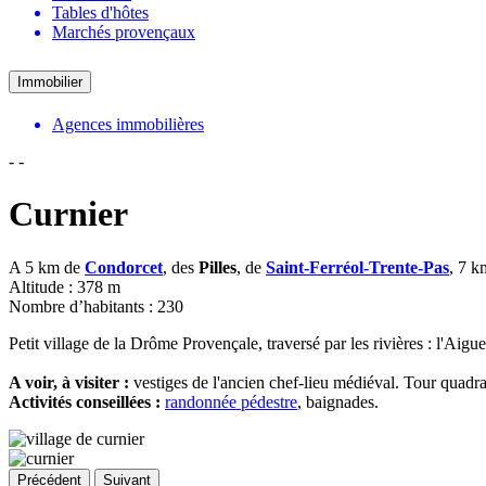
Tables d'hôtes
Marchés provençaux
Immobilier
Agences immobilières
-
-
Curnier
A 5 km de
Condorcet
, des
Pilles
, de
Saint-Ferréol-Trente-Pas
, 7 
Altitude : 378 m
Nombre d’habitants : 230
Petit village de la Drôme Provençale, traversé par les rivières : l'Aigu
A voir, à visiter :
vestiges de l'ancien chef-lieu médiéval. Tour quad
Activités conseillées :
randonnée pédestre
, baignades.
Précédent
Suivant