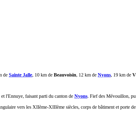
km de
Sainte Jalle
, 10 km de
Beauvoisin
, 12 km de
Nyons
, 19 km de
V
e et l'Ennuye, faisant parti du canton de
Nyons
. Fief des Mévouillon, p
rangulaire vers les XIIème-XIIIème siècles, corps de bâtiment et porte