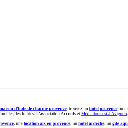
maison d'hote de charme provence
, trouvez un
hotel provence
ou u
milles, les fratries. L'association Accords et
Médiations est à Avignon
.
rovence
, une
location aix en provence
, un
hotel ardeche
, un
gite aqu